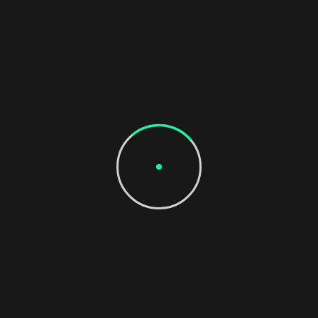
Post Tags :
DESIGN
DIGITAL
ECOMMERCE
Social Share :
Leave a Reply
O seu endereço de e-mail não será publicado.
Campos
obrigatórios são marcados com
*